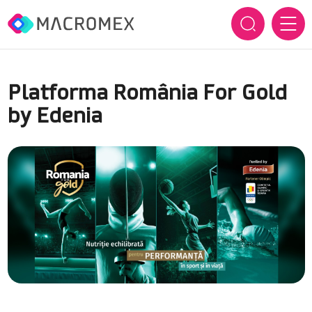
ACASĂ
Platforma România For Gold
DESPRE NOI
by Edenia
Cine suntem
BRANDURILE NOASTRE
Cum inovăm
SERVICII
Istoric
SUSTENABILITATE
CARIERE