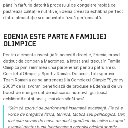
până în farfurie datorită procesului de congelare rapidă ce
păstrează calitățile nutritive, Edenia creează echilibrul perfect
dintre alimentație și o activitate fizică performantă.
EDENIA ESTE PARTE A FAMILIEI
OLIMPICE
Pentru a cimenta investiția în această direcție, Edenia, brand
deținut de compania Macromex, a intrat anul trecut în Familia
Olimpică prin semnarea unui parteneriat pentru patru ani cu
Comitetul Olimpic și Sportiv Român. De acum, toți sportivii
Team Romania ce se antrenează la Complexul Olimpic "Sydney
2000" de la Izvorani beneficiază de produsele Edenia și de un
boost de energie dat de mâncarea nutritivă, gustoasă,
echilibrată nutrițional și mai ales sănătoasă.
”Știm că sportul de performanță însemană excelență. Fie că e
vorba de pregătire fizică, tehnică, tactică sau psihologică. Dar,
mai este nevoie de ceva: de acel ingredient din culise cu aport
esențial pentru buna funcționare a corpului oricărui sportiv -