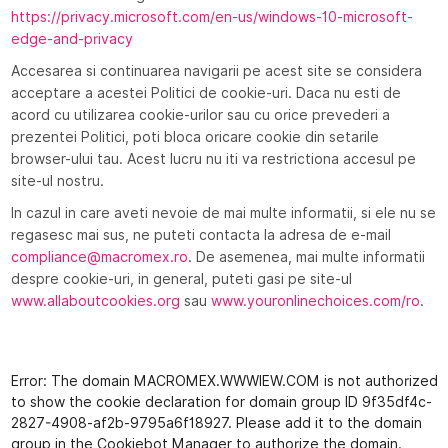
https://privacy.microsoft.com/en-us/windows-10-microsoft-
edge-and-privacy
Accesarea si continuarea navigarii pe acest site se considera
acceptare a acestei Politici de cookie-uri. Daca nu esti de
acord cu utilizarea cookie-urilor sau cu orice prevederi a
prezentei Politici, poti bloca oricare cookie din setarile
browser-ului tau. Acest lucru nu iti va restrictiona accesul pe
site-ul nostru.
In cazul in care aveti nevoie de mai multe informatii, si ele nu se
regasesc mai sus, ne puteti contacta la adresa de e-mail
compliance@macromex.ro
. De asemenea, mai multe informatii
despre cookie-uri, in general, puteti gasi pe site-ul
www.allaboutcookies.org
sau
www.youronlinechoices.com/ro
.
Error: The domain MACROMEX.WWWIEW.COM is not authorized
to show the cookie declaration for domain group ID 9f35df4c-
2827-4908-af2b-9795a6f18927. Please add it to the domain
group in the Cookiebot Manager to authorize the domain.