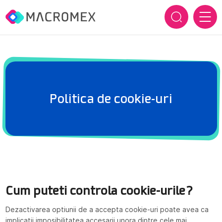
ACASĂ
DESPRE NOI
Politica de cookie-uri
Cine suntem
BRANDURILE NOASTRE
Cum inovăm
SERVICII
Istoric
SUSTENABILITATE
Cum puteti controla cookie-urile?
CARIERE
Dezactivarea optiunii de a accepta cookie-uri poate avea ca
implicatii imposibilitatea accesarii unora dintre cele mai