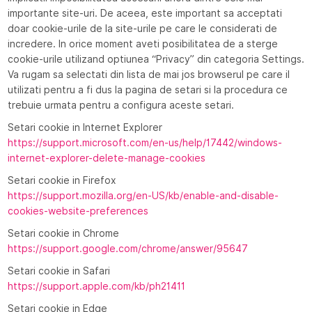
NOUTĂȚI
importante site-uri. De aceea, este important sa acceptati
doar cookie-urile de la site-urile pe care le considerati de
incredere. In orice moment aveti posibilitatea de a sterge
CONTACT
cookie-urile utilizand optiunea “Privacy” din categoria Settings.
Va rugam sa selectati din lista de mai jos browserul pe care il
utilizati pentru a fi dus la pagina de setari si la procedura ce
Shop online
trebuie urmata pentru a configura aceste setari.
Setari cookie in Internet Explorer
Bocado
https://support.microsoft.com/en-us/help/17442/windows-
internet-explorer-delete-manage-cookies
Mercadi
Setari cookie in Firefox
https://support.mozilla.org/en-US/kb/enable-and-disable-
HoReCa
cookies-website-preferences
Setari cookie in Chrome
https://support.google.com/chrome/answer/95647
RO
EN
Setari cookie in Safari
https://support.apple.com/kb/ph21411
Setari cookie in Edge