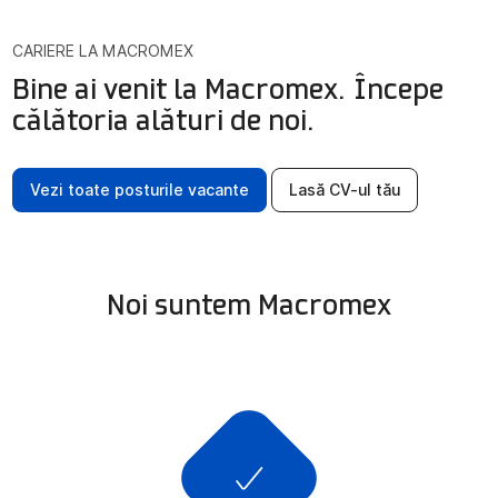
NOUTĂȚI
CARIERE LA MACROMEX
CONTACT
Bine ai venit la Macromex. Începe
călătoria alături de noi.
Shop online
Vezi toate posturile vacante
Lasă CV-ul tău
Bocado
Mercadi
Noi suntem Macromex
HoReCa
RO
EN