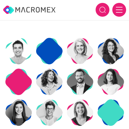
ACASĂ
DESPRE NOI
Cine suntem
BRANDURILE NOASTRE
Cum inovăm
SERVICII
Istoric
SUSTENABILITATE
CARIERE